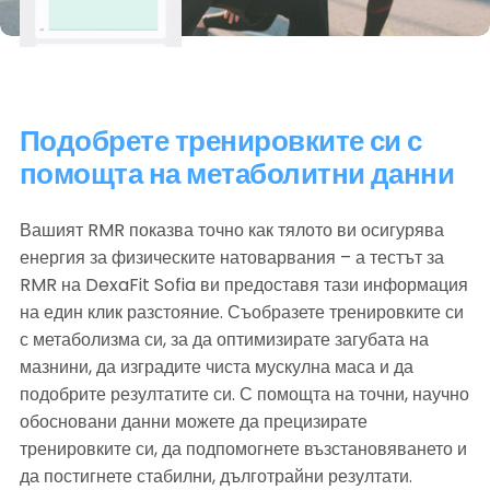
Подобрете тренировките си с 
помощта на метаболитни данни
Вашият RMR показва точно как тялото ви осигурява 
енергия за физическите натоварвания – а тестът за 
RMR на DexaFit Sofia ви предоставя тази информация 
на един клик разстояние. Съобразете тренировките си 
с метаболизма си, за да оптимизирате загубата на 
мазнини, да изградите чиста мускулна маса и да 
подобрите резултатите си. С помощта на точни, научно 
обосновани данни можете да прецизирате 
тренировките си, да подпомогнете възстановяването и 
да постигнете стабилни, дълготрайни резултати.