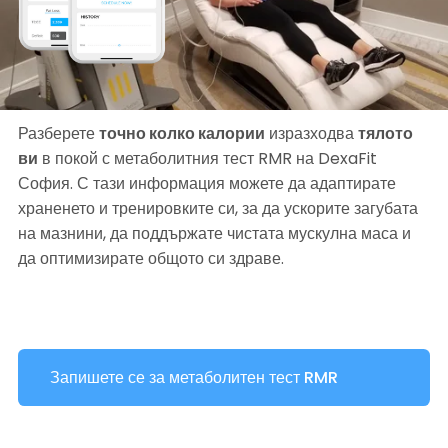
Разберете 
точно колко калории
 изразходва 
тялото 
ви
 в покой с метаболитния тест RMR на DexaFit 
София. С тази информация можете да адаптирате 
храненето и тренировките си, за да ускорите загубата 
на мазнини, да поддържате чистата мускулна маса и 
да оптимизирате общото си здраве.
Запишете се за метаболитен тест RMR