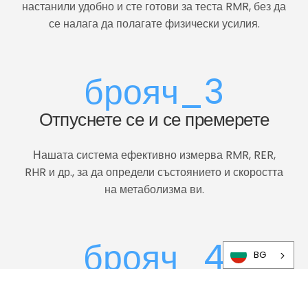
настанили удобно и сте готови за теста RMR, без да
се налага да полагате физически усилия.
брояч_3
Отпуснете се и се премерете
Нашата система ефективно измерва RMR, RER,
RHR и др., за да определи състоянието и скоростта
на метаболизма ви.
брояч_4
BG
Основни изводи