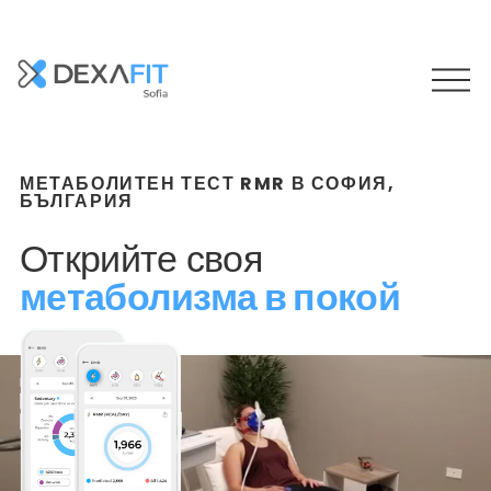
О
т
в
а
МЕТАБОЛИТЕН ТЕСТ RMR В СОФИЯ,
р
БЪЛГАРИЯ
я
н
Открийте своя 
е
метаболизма в покой
н
а
м
е
н
ю
т
о