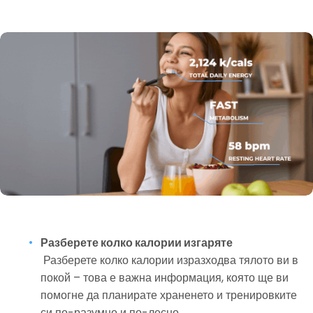
Разберете колко калории изгаряте
 Разберете колко калории изразходва тялото ви в 
покой – това е важна информация, която ще ви 
помогне да планирате храненето и тренировките 
си по-разумно и по-лесно.