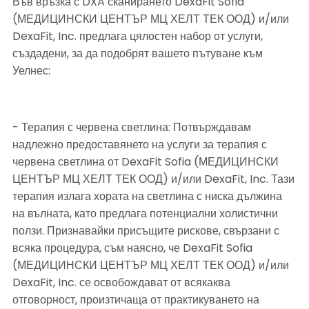
Във връзка с DXA сканирането DexaFit Sofia 
(МЕДИЦИНСКИ ЦЕНТЪР МЦ ХЕЛТ ТЕК ООД) и/или 
DexaFit, Inc. предлага цялостен набор от услуги, 
създадени, за да подобрят вашето пътуване към 
Уелнес:
- Терапия с червена светлина: Потвърждавам 
надлежно предоставянето на услуги за терапия с 
червена светлина от DexaFit Sofia (МЕДИЦИНСКИ 
ЦЕНТЪР МЦ ХЕЛТ ТЕК ООД) и/или DexaFit, Inc. Тази 
терапия излага хората на светлина с ниска дължина 
на вълната, като предлага потенциални холистични 
ползи. Признавайки присъщите рискове, свързани с 
всяка процедура, съм наясно, че DexaFit Sofia 
(МЕДИЦИНСКИ ЦЕНТЪР МЦ ХЕЛТ ТЕК ООД) и/или 
DexaFit, Inc. се освобождават от всякаква 
отговорност, произтичаща от практикуването на 