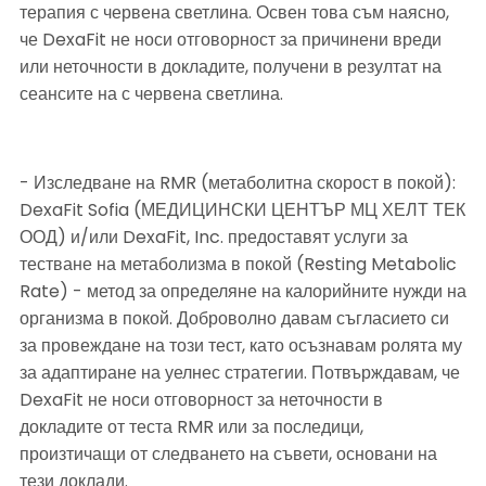
терапия с червена светлина. Освен това съм наясно, 
че DexaFit не носи отговорност за причинени вреди 
или неточности в докладите, получени в резултат на 
сеансите на с червена светлина.
- Изследване на RMR (метаболитна скорост в покой): 
DexaFit Sofia (МЕДИЦИНСКИ ЦЕНТЪР МЦ ХЕЛТ ТЕК 
ООД) и/или DexaFit, Inc. предоставят услуги за 
тестване на метаболизма в покой (Resting Metabolic 
Rate) - метод за определяне на калорийните нужди на 
организма в покой. Доброволно давам съгласието си 
за провеждане на този тест, като осъзнавам ролята му 
за адаптиране на уелнес стратегии. Потвърждавам, че 
DexaFit не носи отговорност за неточности в 
докладите от теста RMR или за последици, 
произтичащи от следването на съвети, основани на 
тези доклади.