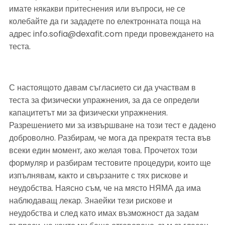
имате някакви притеснения или въпроси, не се 
колебайте да ги зададете по електронната поща на 
адрес info.sofia@dexafit.com преди провеждането на 
теста.
С настоящото давам съгласието си да участвам в 
теста за физически упражнения, за да се определи 
капацитетът ми за физически упражнения. 
Разрешението ми за извършване на този тест е дадено 
доброволно. Разбирам, че мога да прекратя теста във 
всеки един момент, ако желая това. Прочетох този 
формуляр и разбирам тестовите процедури, които ще 
изпълнявам, както и свързаните с тях рискове и 
неудобства. Наясно съм, че на място НЯМА да има 
наблюдаващ лекар. Знаейки тези рискове и 
неудобства и след като имах възможност да задам 