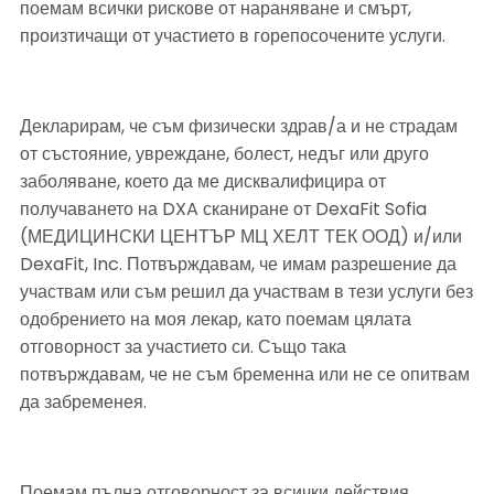
поемам всички рискове от нараняване и смърт, 
произтичащи от участието в горепосочените услуги.
Декларирам, че съм физически здрав/а и не страдам 
от състояние, увреждане, болест, недъг или друго 
заболяване, което да ме дисквалифицира от 
получаването на DXA сканиране от DexaFit Sofia 
(МЕДИЦИНСКИ ЦЕНТЪР МЦ ХЕЛТ ТЕК ООД) и/или 
DexaFit, Inc. Потвърждавам, че имам разрешение да 
участвам или съм решил да участвам в тези услуги без 
одобрението на моя лекар, като поемам цялата 
отговорност за участието си. Също така 
потвърждавам, че не съм бременна или не се опитвам 
да забременея.
Поемам пълна отговорност за всички действия, 