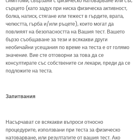
симптоми, свързани с физическо натоварване или със 
сърцето (като задух при ниска физическа активност, 
болка, натиск, стягане или тежест в гърдите, врата, 
челюстта, гърба и/или ръцете), които могат да 
повлияят на безопасността на Вашия тест. Вашето 
бързо съобщаване за тези и всякакви други 
необичайни усещания по време на теста е от голямо 
значение. Вие сте отговорни за това да се 
консултирате със собствените си лекари, преди да се 
подложите на теста.
Запитвания
Насърчават се всякакви въпроси относно 
процедурите, използвани при теста за физическо 
натоварване, или резултатите от вашия тест. Ако 