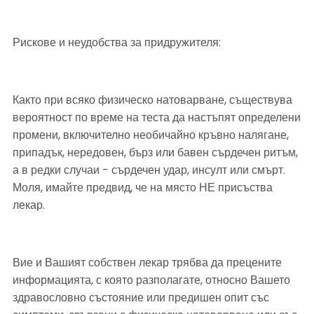
Рискове и неудобства за придружителя:
Както при всяко физическо натоварване, съществува 
вероятност по време на теста да настъпят определени 
промени, включително необичайно кръвно налягане, 
припадък, нередовен, бърз или бавен сърдечен ритъм, 
а в редки случаи - сърдечен удар, инсулт или смърт. 
Моля, имайте предвид, че на място НЕ присъства 
лекар.
Вие и Вашият собствен лекар трябва да прецените 
информацията, с която разполагате, относно Вашето 
здравословно състояние или предишен опит със 