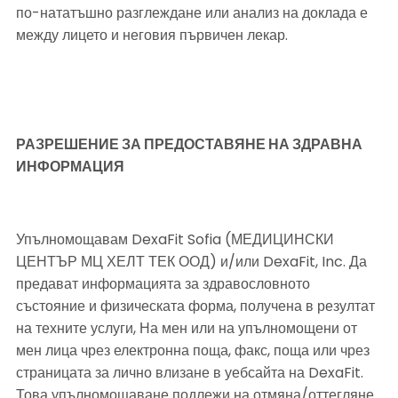
по-нататъшно разглеждане или анализ на доклада е 
между лицето и неговия първичен лекар.
РАЗРЕШЕНИЕ ЗА ПРЕДОСТАВЯНЕ НА ЗДРАВНА 
ИНФОРМАЦИЯ
Упълномощавам DexaFit Sofia (МЕДИЦИНСКИ 
ЦЕНТЪР МЦ ХЕЛТ ТЕК ООД) и/или DexaFit, Inc. Да 
предават информацията за здравословното 
състояние и физическата форма, получена в резултат 
на техните услуги, На мен или на упълномощени от 
мен лица чрез електронна поща, факс, поща или чрез 
страницата за лично влизане в уебсайта на DexaFit. 
Това упълномощаване подлежи на отмяна/оттегляне 